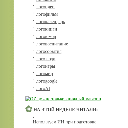
логоидеи
логофильм
логокалендарь
логокниги
логоюмор
логовоспитание
логособытия
логолюди
логоигры
логомир
логоgoogle
логоAI
НА ЭТОЙ НЕДЕЛЕ ЧИТАЛИ:
Используем ИИ при подготовке