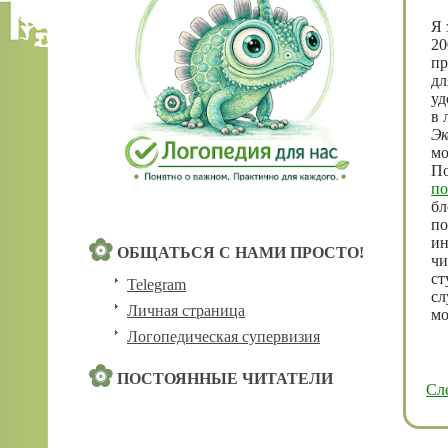
Я 
20
пр
дл
уд
в 
Эк
мо
По
по
бл
по
ин
ОБЩАТЬСЯ С НАМИ ПРОСТО!
чи
ст
Telegram
сл
Личная страница
мо
Логопедическая супервизия
ПОСТОЯННЫЕ ЧИТАТЕЛИ
Сл