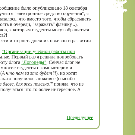
сообщение было опубликовано 18 сентября
лучится "электронное средство обучения", я
азалось, что вместо того, чтобы сбрасывать
ять в очереди, "заражать" флэшку...),
лов, к которым студенты могут обращаться
са?!
 вести интернет- дневник о жизни и развитии
и
"Организации учебной работы при
ельные. Первый раз я решила попробовать
боту блога
"Логопеды"
. Сейчас блог не
о многие студенты с компьютером и
(
А что нам за это будет?!
), но хотят
 как-то получилось поживее (спасибо
блоге, для всех полезно!"
поняла, что из
получаться что-то более интересное. А
Предыдущее