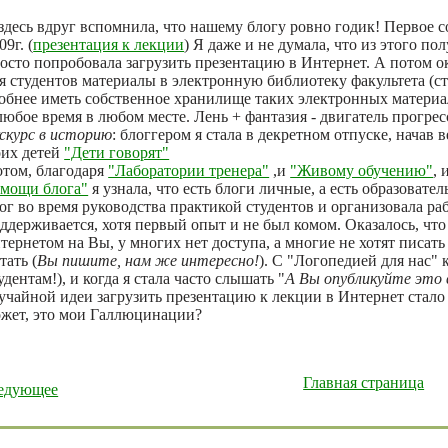
здесь вдруг вспомнила, что нашему блогу ровно годик! Первое 
09г. (
презентация к лекции
) Я даже и не думала, что из этого по
осто попробовала загрузить презентацию в Интернет. А потом ок
я студентов материалы в электронную библиотеку факультета (сто
обнее иметь собственное хранилище таких электронных материа
любое время в любом месте. Лень + фантазия - двигатель прогрес
скурс в историю
: блоггером я стала в декретном отпуске, начав
их детей
"Дети говорят"
том, благодаря
"Лаборатории тренера"
,и
"Живому обучению"
, 
мощи блога"
я узнала, что есть блоги личные, а есть образоват
ог во время руководства практикой студентов и организовала ра
ддерживается, хотя первый опыт и не был комом. Оказалось, чт
тернетом на Вы, у многих нет доступа, а многие не хотят писать 
тать (
Вы пишите, нам же интересно!
). С "Логопедией для нас"
удентам!), и когда я стала часто слышать "
А Вы опубликуйте это в 
учайной идеи загрузить презентацию к лекции в Интернет стало 
жет, это мои Галлюцинации?
Главная страница
едующее