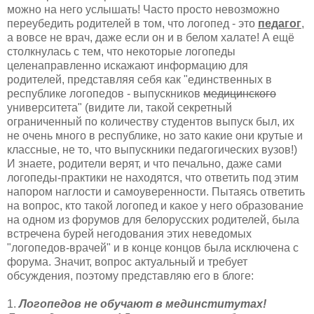
можно на него услышать! Часто просто невозможно
переубедить родителей в том, что логопед - это
педагог
,
а вовсе не врач, даже если он и в белом халате! А ещё
столкнулась с тем, что некоторые логопеды
целенаправленно искажают информацию для
родителей, представляя себя как "единственных в
республике логопедов - выпускников
медицинского
университета" (видите ли, такой секретный
ограниченный по количеству студентов выпуск был, их
не очень много в республике, но зато какие они крутые и
классные, не то, что выпускники педагогических вузов!)
И знаете, родители верят, и что печально, даже сами
логопеды-практики не находятся, что ответить под этим
напором наглости и самоуверенности. Пытаясь ответить
на вопрос, кто такой логопед и какое у него образование
на одном из форумов для белорусских родителей, была
встречена бурей негодования этих неведомых
"логопедов-врачей" и в конце концов была исключена с
форума. Значит, вопрос актуальный и требует
обсуждения, поэтому представляю его в блоге:
1.
Логопедов не обучают в мединститутах!