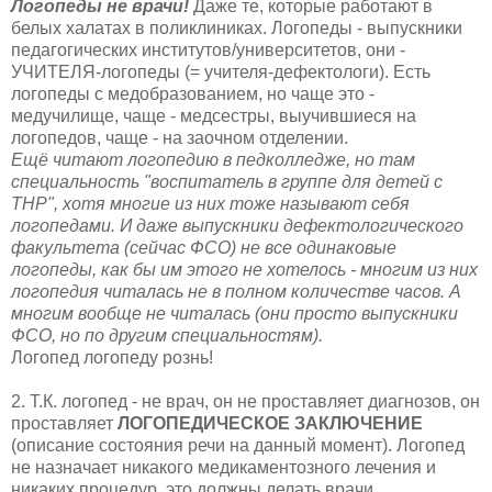
Логопеды не врачи!
Даже те, которые работают в
белых халатах в поликлиниках. Логопеды - выпускники
педагогических институтов/университетов, они -
УЧИТЕЛЯ-логопеды (= учителя-дефектологи). Есть
логопеды с медобразованием, но чаще это -
медучилище, чаще - медсестры, выучившиеся на
логопедов, чаще - на заочном отделении.
Ещё читают логопедию в педколледже, но там
специальность "воспитатель в группе для детей с
ТНР", хотя многие из них тоже называют себя
логопедами. И даже выпускники дефектологического
факультета (сейчас ФСО) не все одинаковые
логопеды, как бы им этого не хотелось - многим из них
логопедия читалась не в полном количестве часов. А
многим вообще не читалась (они просто выпускники
ФСО, но по другим специальностям).
Логопед логопеду рознь!
2. Т.К. логопед - не врач, он не проставляет диагнозов, он
проставляет
ЛОГОПЕДИЧЕСКОЕ ЗАКЛЮЧЕНИЕ
(описание состояния речи на данный момент). Логопед
не назначает никакого медикаментозного лечения и
никаких процедур, это должны делать врачи