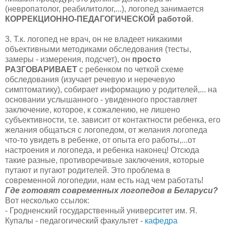
(невропатолог, реабилитолог,...), логопед занимается
КОРРЕКЦИОННО-ПЕДАГОГИЧЕСКОЙ работой
.
3. Т.к. логопед не врач, он не владеет никакими
объективными методиками обследования (тесты,
замеры - измерения, подсчет), он
просто
РАЗГОВАРИВАЕТ
с ребенком по четкой схеме
обследования (изучает речевую и неречевую
симптоматику), собирает информацию у родителей,... на
основании услышанного - увиденного проставляет
заключение, которое, к сожалению, не лишено
субъективности, т.е. зависит от контактности ребенка, его
желания общаться с логопедом, от желания логопеда
что-то увидеть в ребенке, от опыта его работы,...от
настроения и логопеда, и ребенка наконец! Отсюда
такие разные, противоречивые заключения, которые
путают и пугают родителей. Это проблема в
современной логопедии, нам есть над чем работать!
Где готовят современных логопедов в Беларуси?
Вот несколько ссылок:
- Гродненский государственный университет им. Я.
Купалы - педагогический факультет -
кафедра