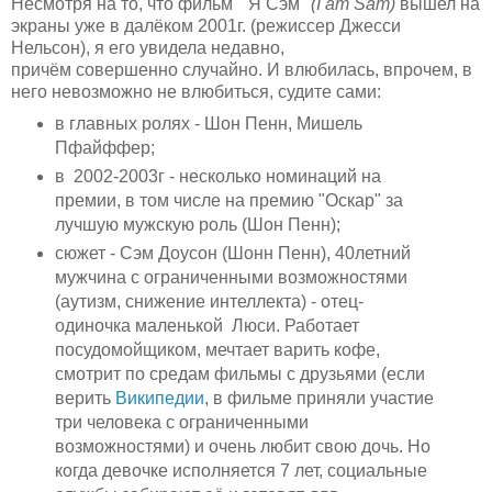
Несмотря на то, что фильм " Я Сэм"
(I am Sam)
вышел на
экраны уже в далёком 2001г. (режиссер Джесси
Нельсон), я его увидела недавно,
причём совершенно случайно. И влюбилась, впрочем, в
него невозможно не влюбиться, судите сами:
в главных ролях - Шон Пенн, Мишель
Пфайффер;
в 2002-2003г - несколько номинаций на
премии, в том числе на премию "Оскар" за
лучшую мужскую роль (Шон Пенн);
сюжет - Сэм Доусон (Шонн Пенн), 40летний
мужчина с ограниченными возможностями
(аутизм, снижение интеллекта) - отец-
одиночка маленькой Люси. Работает
посудомойщиком, мечтает варить кофе,
смотрит по средам фильмы с друзьями (если
верить
Википедии
, в фильме приняли участие
три человека с ограниченными
возможностями) и очень любит свою дочь. Но
когда девочке исполняется 7 лет, социальные