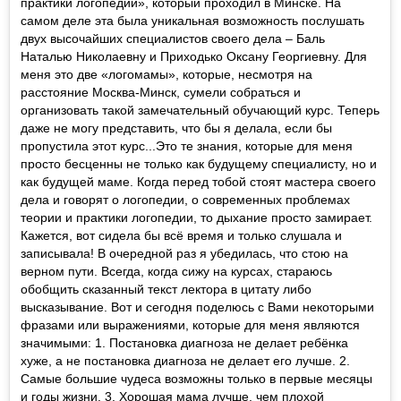
практики логопедии», который проходил в Минске. На
самом деле эта была уникальная возможность послушать
двух высочайших специалистов своего дела – Баль
Наталью Николаевну и Приходько Оксану Георгиевну. Для
меня это две «логомамы», которые, несмотря на
расстояние Москва-Минск, сумели собраться и
организовать такой замечательный обучающий курс. Теперь
даже не могу представить, что бы я делала, если бы
пропустила этот курс...Это те знания, которые для меня
просто бесценны не только как будущему специалисту, но и
как будущей маме. Когда перед тобой стоят мастера своего
дела и говорят о логопедии, о современных проблемах
теории и практики логопедии, то дыхание просто замирает.
Кажется, вот сидела бы всё время и только слушала и
записывала! В очередной раз я убедилась, что стою на
верном пути. Всегда, когда сижу на курсах, стараюсь
обобщить сказанный текст лектора в цитату либо
высказывание. Вот и сегодня поделюсь с Вами некоторыми
фразами или выражениями, которые для меня являются
значимыми: 1. Постановка диагноза не делает ребёнка
хуже, а не постановка диагноза не делает его лучше. 2.
Самые большие чудеса возможны только в первые месяцы
и годы жизни. 3. Хорошая мама лучше, чем плохой