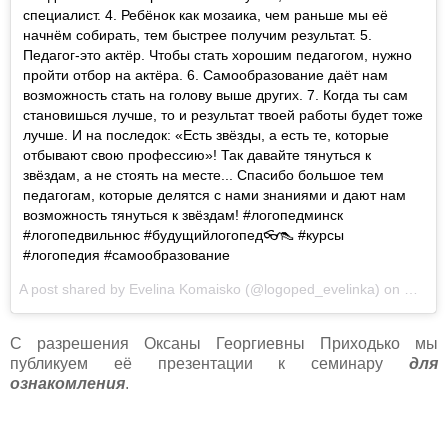
специалист. 4. Ребёнок как мозаика, чем раньше мы её
начнём собирать, тем быстрее получим результат. 5.
Педагог-это актёр. Чтобы стать хорошим педагогом, нужно
пройти отбор на актёра. 6. Самообразование даёт нам
возможность стать на голову выше других. 7. Когда ты сам
становишься лучше, то и результат твоей работы будет тоже
лучше. И на последок: «Есть звёзды, а есть те, которые
отбывают свою профессию»! Так давайте тянуться к
звёздам, а не стоять на месте... Спасибо большое тем
педагогам, которые делятся с нами знаниями и дают нам
возможность тянуться к звёздам! #логопедминск
#логопедвильнюс #будущийлогопед👓👠 #курсы
#логопедия #самообразование
A post shared by Evelina Komaisko (@logoped_evelinka) on
May 19
С разрешения Оксаны Георгиевны Приходько мы
публикуем её
презентации к семинару
для
ознакомления
.