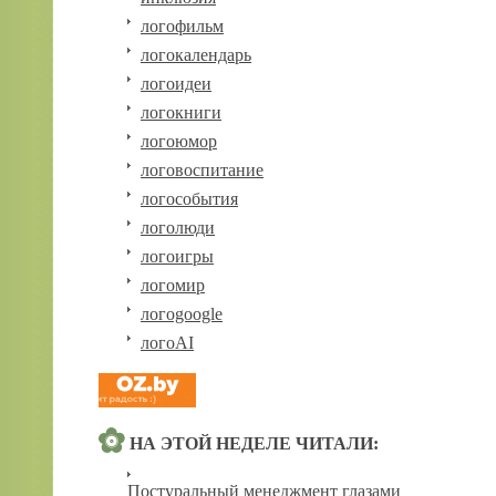
логофильм
логокалендарь
логоидеи
логокниги
логоюмор
логовоспитание
логособытия
логолюди
логоигры
логомир
логоgoogle
логоAI
НА ЭТОЙ НЕДЕЛЕ ЧИТАЛИ:
Постуральный менеджмент глазами