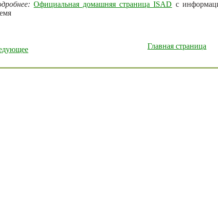
дробнее:
Официальная домашняя страница ISAD
c информаци
емя
Главная страница
едующее