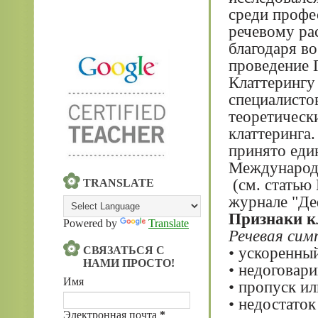
среди профе
речевому рас
благодаря в
проведение
Клаттерингу 
специалисто
теоретическ
клаттеринга
принято еди
Международн
(см. статью
TRANSLATE
журнале "Де
Признаки к
Powered by
Translate
Речевая си
• ускоренны
СВЯЗАТЬСЯ С
НАМИ ПРОСТО!
• недоговар
Имя
• пропуск ил
• недостато
Электронная почта
*