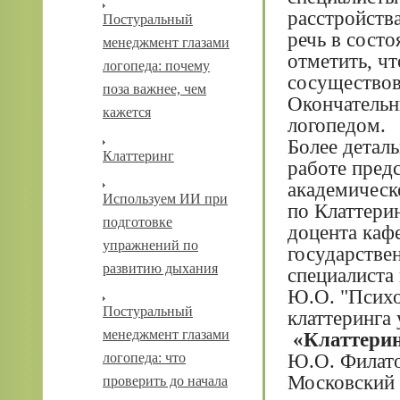
расстройств
Постуральный
речь в состо
менеджмент глазами
отметить, чт
логопеда: почему
сосуществов
поза важнее, чем
Окончательн
кажется
логопедом.
Более деталь
Клаттеринг
работе предс
академическ
Используем ИИ при
по Клаттерин
подготовке
доцента каф
упражнений по
государствен
развитию дыхания
специалиста
Ю.О. "Психо
Постуральный
клаттеринга
менеджмент глазами
«Клаттерин
Ю.О. Филат
логопеда: что
Московский 
проверить до начала