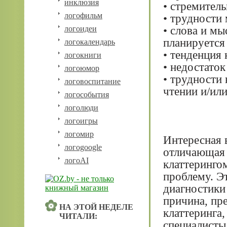
инклюзия
• стремител
логофильм
• трудности
• слова и мы
логоидеи
планируется
логокалендарь
• тенденция
логокниги
• недостато
логоюмор
• трудности
логовоспитание
чтении и/или
логособытия
логолюди
логоигры
логомир
Интересная в
логоgoogle
отличающая е
логоAI
клаттеринго
проблему. Э
диагностики
причина, пр
НА ЭТОЙ НЕДЕЛЕ
клаттеринга,
ЧИТАЛИ:
специалисты 