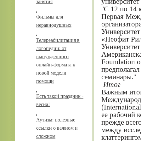
университет
занятия
''С 12 по 14
Первая Межд
Фильмы для
организатор
неравнодушных
Университет
«Неофит Рил
Телереабилитация в
Университе
логопедии: от
Американская
вынужденного
Foundation 
онлайн-формата к
предполагал
новой модели
семинары.''
помощи
И
тог
Важным итог
Есть такой праздник -
Международн
весна!
(Internationa
ее рабочий к
Аутизм: полезные
прежде всег
ссылки о важном и
между иссле
клаттеринго
сложном