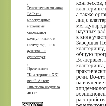
конгрессов,
клаттеринге
Генетическая мозаика
а также орг
РАС: как
лиц с клатт
молекулярные
международн
механизмы
научных раб
определяют
в виде участ
коммуникацию и
Завершая П
почему «единого
клаттерингу
аутизма» не
общую прогр
существует
Во-первых, 
клаттеринга
Презентация
практически
"Клаттеринг в XXI
речи. Во-вт
веке". Автор:
на изучение
Пименова Людмила
эпидемиолог
возникновен
403 гр.
расстройств
речеязыковы