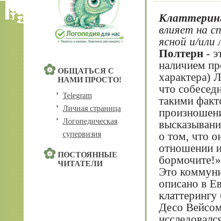
Клаттерин
влияет на с
ясной и/или 
Полтерн
- э
наличием пр
ОБЩАТЬСЯ С
характера) Л
НАМИ ПРОСТО!
что собесед
Telegram
такими факто
Личная страница
произношени
Логопедическая
высказывани
супервизия
о том, что 
отношении и
ПОСТОЯННЫЕ
бормочите!»
ЧИТАТЕЛИ
Это коммуни
описано в Е
клаттерингу
Десо Вейсом
исследовалс