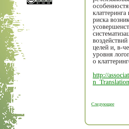
особенностя
клаттеринга
риска возник
усовершенст
систематиза
воздействий
целей и, в-
уровня лого
о клаттеринг
http://associ
n_Translatio
Следующее