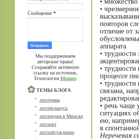
• множество
• чрезмерно
Сообщение
*
высказывани
повторов сло
отличие от 
обусловлены
аппарата
• трудности 
Мы поддерживаем
акцентирова
авторские права!
• трудности 
Сохраняйте активную
ссылку на источник.
процессе пи
Технологии
Blogger
.
• трудности 
связана, на
ТЕМЫ БЛОГА
редактирова
логотемы
• речь чаще
логобеларусь
ситуациях о
логопедия в Минске
ею, наприме
логоикт
в спонтанной
логообсуждение
Неречевая 