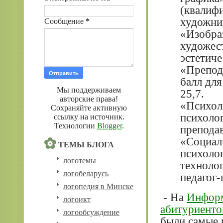
(квалифи
художник
Сообщение
*
«Изобра
художес
эстетиче
«Препода
балл для
Мы поддерживаем
25,7.
авторские права!
«Психол
Сохраняйте активную
психоло
ссылку на источник.
Технологии
Blogger
.
преподав
«Социал
ТЕМЫ БЛОГА
психолог
логотемы
техноло
логобеларусь
педагог-
логопедия в Минске
- На
Информ
логоикт
абитуриенто
логообсуждение
были самые 