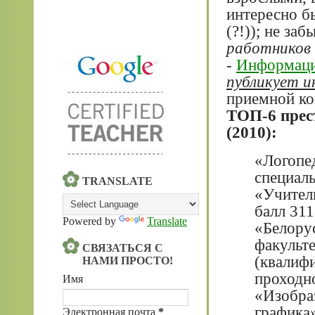
интересно б
(?!)); не за
работников
-
Информаци
публикует и
приемной ко
ТОП-6 прес
(2010):
«Логопе
специал
TRANSLATE
«Учитель
балл 311
Powered by
Translate
«Белору
факульт
СВЯЗАТЬСЯ С
(квалифи
НАМИ ПРОСТО!
проходно
Имя
«Изобра
графика»
Электронная почта
*