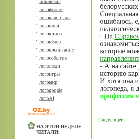
инклюзия
белорусских
логофильм
Специальная 
логокалендарь
ошибаюсь, е
логоидеи
педагогическ
логокниги
- На
Справо
логоюмор
ознакомитьс
которые мож
логовоспитание
направлени
логособытия
- А на сайте
логолюди
историю кар
логоигры
И хотя она и
логомир
логопеда, я 
логоgoogle
профессия 
логоAI
Следующее
НА ЭТОЙ НЕДЕЛЕ
ЧИТАЛИ: