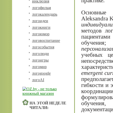
практике.
инклюзия
логофильм
Основные 
логокалендарь
Aleksandra K
логоидеи
индивидуали
логокниги
методов ло
логоюмор
пациентами
логовоспитание
обучения;
логособытия
персонализа
логолюди
учебных це
непосред
логоигры
характерист
логомир
emergent cu
логоgoogle
предполага
логоAI
гибкости и 
координаци
формулиров
обучения,
НА ЭТОЙ НЕДЕЛЕ
ЧИТАЛИ:
документац