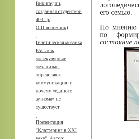
Википедии,
логопедичес
его семью.
созданная студенткой
403 гр.
По мнению 
О.Пшеничник)
по форми
состояние п
Генетическая мозаика
РАС: как
молекулярные
механизмы
определяют
коммуникацию и
почему «единого
аутизма» не
существует
Презентация
"Клаттеринг в XXI
веке". Автор: