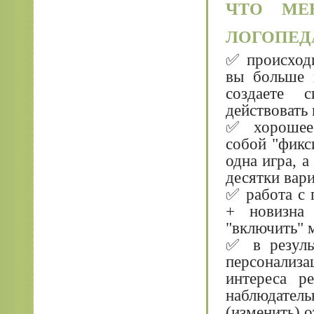
ЧТО МЕ
ЛОГОПЕД
✅ происходи
вы больше 
создаете 
действовать 
✅ хорошее 
собой "фикс
одна игра, 
десятки вари
✅ работа с 
+ новизна 
"включить" 
✅ в резуль
персонализа
интереса р
наблюдател
(изменить) о