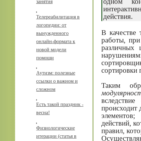
одном кон
занятия
интерактив
действия.
Телереабилитация в
логопедии: от
В качестве 
вынужденного
работы, при
онлайн-формата к
различных 
новой модели
нарушениям
помощи
сортировщ
сортировки п
Аутизм: полезные
ссылки о важном и
Таким обра
сложном
модулярно
вследствие
Есть такой праздник -
происходит 
весна!
элементов;
действий, к
Физиологические
правил, кот
итерации (статья в
Осуществ