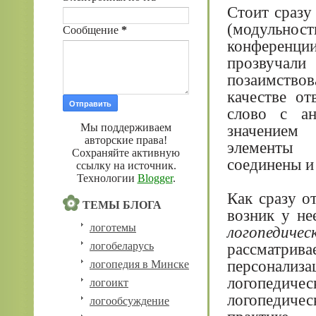
Стоит сразу
(модульнос
Сообщение
*
конференци
прозвучал
позаимствов
качестве от
слово с ан
Мы поддерживаем
значением 
авторские права!
элементы 
Сохраняйте активную
соединены и
ссылку на источник.
Технологии
Blogger
.
Как сразу о
ТЕМЫ БЛОГА
возник у не
логотемы
логопедиче
логобеларусь
рассматрива
персонализа
логопедия в Минске
логопедиче
логоикт
логопедичес
логообсуждение