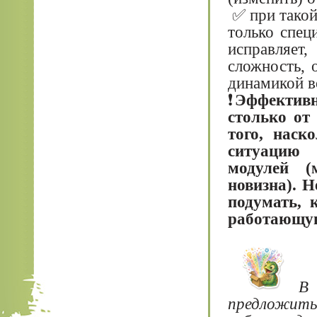
✅ при такой 
только спец
исправляет,
сложность, 
динамикой в
❗
Эффективно
столько от
того, наск
ситуацию 
модулей (
новизна). Н
подумать, 
работающу
В
предложить