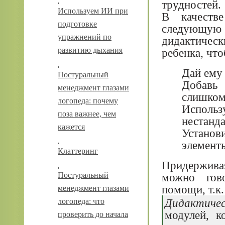
трудностей.
Используем ИИ при
В качестве
подготовке
следующу
упражнений по
дидактичес
развитию дыхания
ребенка, чт
Дай ему 
Постуральный
Добав
менеджмент глазами
слишком
логопеда: почему
Испол
поза важнее, чем
нестанд
кажется
Устано
элементы
Клаттеринг
Придержива
можно гово
Постуральный
помощи, т.к.
менеджмент глазами
Дидактичес
логопеда: что
модулей, к
проверить до начала