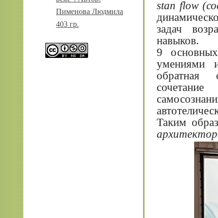
stan flow (
Пименова Людмила
динамическ
403 гр.
задач возр
навыков.
9 основны
умениями и
обратная с
сочетание
самосознани
автотеличес
Таким образ
архитектор